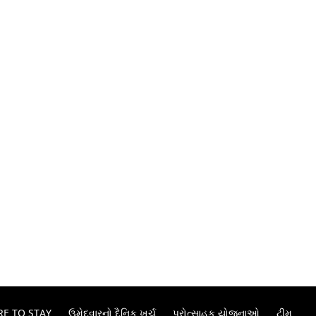
E TO STAY
ઉમેદવારનો દૈનિક ખર્ચ
પ્રોત્સાહક યોજનાઓ
ટીમ