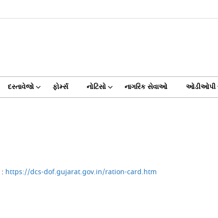
દસ્તાવેજો
ફોર્મ્સ
નોટિસો
નાગરિક સેવાઓ
ઓડીઓપી
 :
https://dcs-dof.gujarat.gov.in/ration-card.htm