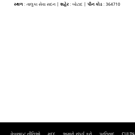
સ્થળ
: તાલુકા સેવા સદન |
શહેર
: બોટાદ |
પીન કોડ
: 364710
વેબસાઇટ નીતિઓ
મદદ
અમારો સંપર્ક કરો
પ્રતિસાદ
CULIN