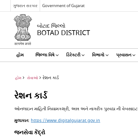
ગુજરાત સરકાર
Government of Gujarat
બોટાદ જિલ્લો
BOTAD DISTRICT
હોમ
જિલ્લા વિષે
ડિરેક્ટરી
વિભાગો
પ્રવાસન
રેશન કાર્ડ
હોમ
સેવાઓ
રેશન કાર્ડ
ઓનલાઇન માહિતી નિયામકશ્રી, અન્ન અને નાગરીક પુરવઠા ની વેબસાઇટ
મુલાકાત
:
https://www.digitalgujarat.gov.in
જનસેવા કેંદ્રો