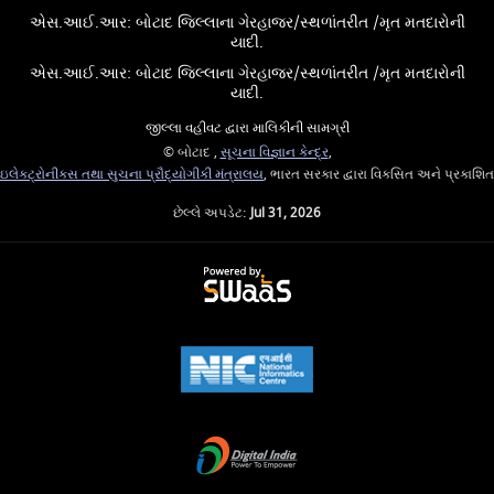
એસ.આઈ.આર: બોટાદ જિલ્લાના ગેરહાજર/સ્થળાંતરીત /મૃત મતદારોની
યાદી.
એસ.આઈ.આર: બોટાદ જિલ્લાના ગેરહાજર/સ્થળાંતરીત /મૃત મતદારોની
યાદી.
જીલ્લા વહીવટ દ્વારા માલિકીની સામગ્રી
© બોટાદ ,
સૂચના વિજ્ઞાન કેન્દ્ર
,
ઇલેક્ટ્રોનીક્સ તથા સુચના પ્રૌદ્યોગીકી મંત્રાલય
, ભારત સરકાર દ્વારા વિકસિત અને પ્રકાશિત
છેલ્લે અપડેટ:
Jul 31, 2026