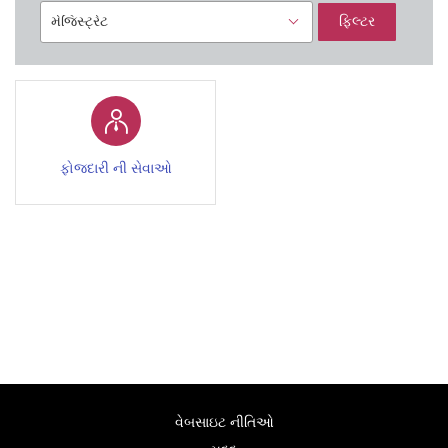
ફિલ્ટર
ફોજદારી ની સેવાઓ
વેબસાઇટ નીતિઓ