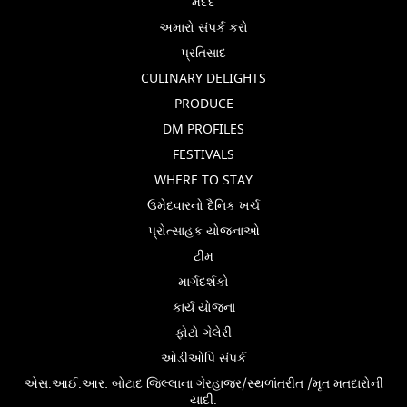
મદદ
અમારો સંપર્ક કરો
પ્રતિસાદ
CULINARY DELIGHTS
PRODUCE
DM PROFILES
FESTIVALS
WHERE TO STAY
ઉમેદવારનો દૈનિક ખર્ચ
પ્રોત્સાહક યોજનાઓ
ટીમ
માર્ગદર્શકો
કાર્ય યોજના
ફોટો ગેલેરી
ઓડીઓપિ સંપર્ક
એસ.આઈ.આર: બોટાદ જિલ્લાના ગેરહાજર/સ્થળાંતરીત /મૃત મતદારોની
યાદી.