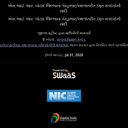
એસ.આઈ.આર: બોટાદ જિલ્લાના ગેરહાજર/સ્થળાંતરીત /મૃત મતદારોની
યાદી.
એસ.આઈ.આર: બોટાદ જિલ્લાના ગેરહાજર/સ્થળાંતરીત /મૃત મતદારોની
યાદી.
જીલ્લા વહીવટ દ્વારા માલિકીની સામગ્રી
© બોટાદ ,
સૂચના વિજ્ઞાન કેન્દ્ર
,
ઇલેક્ટ્રોનીક્સ તથા સુચના પ્રૌદ્યોગીકી મંત્રાલય
, ભારત સરકાર દ્વારા વિકસિત અને પ્રકાશિત
છેલ્લે અપડેટ:
Jul 31, 2026